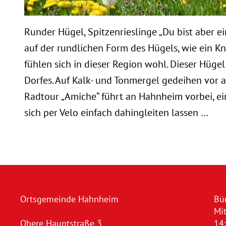
Runder Hügel, Spitzenrieslinge „Du bist aber e
auf der rundlichen Form des Hügels, wie ein 
fühlen sich in dieser Region wohl. Dieser Hüge
Dorfes. Auf Kalk- und Tonmergel gedeihen vor a
Radtour „Amiche“ führt an Hahnheim vorbei, ein
sich per Velo einfach dahingleiten lassen …
Ortsgemeinde Hahnheim
Bü
Mi
Obere Hauptstraße 3
14: