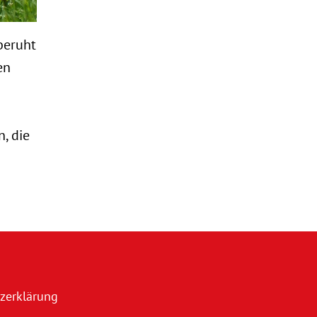
beruht
en
, die
zerklärung