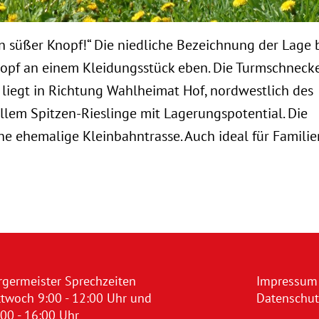
in süßer Knopf!“ Die niedliche Bezeichnung der Lage 
Knopf an einem Kleidungsstück eben. Die Turmschneck
l liegt in Richtung Wahlheimat Hof, nordwestlich des
llem Spitzen-Rieslinge mit Lagerungspotential. Die
e ehemalige Kleinbahntrasse. Auch ideal für Familien
rgermeister Sprechzeiten
Impressum
ttwoch 9:00 - 12:00 Uhr und
Datenschut
00 - 16:00 Uhr