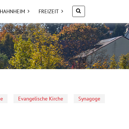
Suche nach:
 HAHNHEIM
FREIZEIT
he
Evangelische Kirche
Synagoge