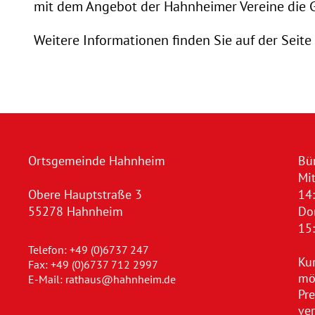
mit dem Angebot der Hahnheimer Vereine die 
Weitere Informationen finden Sie auf der Seite
Ortsgemeinde Hahnheim
Bü
Mi
Obere Hauptstraße 3
14:
55278 Hahnheim
Do
15:
Telefon: +49 (0)6737 247
Ku
Fax: +49 (0)6737 712 2997
mög
E-Mail:
rathaus@hahnheim.de
Pr
ver