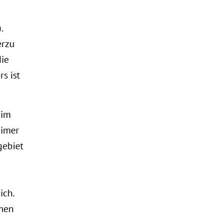
.
erzu
ie
s ist
 im
eimer
gebiet
ich.
mmen