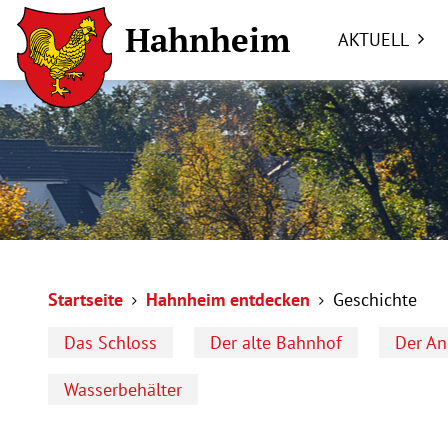
Hahnheim
AKTUELL
Startseite
Hahnheim entdecken
Geschichte
Das Schloss
Der alte Bahnhof
Der A
Wasserbehälter