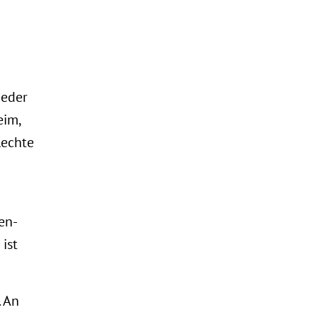
ieder
eim,
Rechte
en-
ist
. An